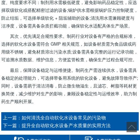
度、纯度要求不同：制剂用水需极低硬度，避免影响药品稳定性，应选
择双级软化或搭配精密过滤的设备;锅炉供水需根据锅炉压力控制硬度，
防止结垢，可选择单级软化 + 阻垢辅助的设备;清洗用水需兼顾硬度与
洁净度，设备需具备杂质拦截功能，确保软化水适配具体生产场景。​
其次，优先满足合规性要求。制药行业对设备有严格的合规标准，
选择的软化水设备需符合 GMP 相关规范，如设备材质需为食品级或药
用级不锈钢，避免材质溶出污染水质;设备需具备完整的运行记录功能，
可追溯水质数据、维护信息，方便监管检查，确保生产过程合规可控。​
最后，保障设备稳定与运维便捷。制药生产需连续供水，设备需具
备稳定的处理能力，可选择带备用系统的软化设备，避免故障导致停产;
同时，设备需易于清洁消毒，防止微生物滋生，且滤芯、树脂等耗材更
换简便，减少维护对生产的影响，兼顾设备稳定性与运维效率，助力制
药生产顺利开展。
上一篇：
如何清洗全自动软化水设备常见的污染物
下一篇：
提升全自动软化水设备产水质量的实用方法